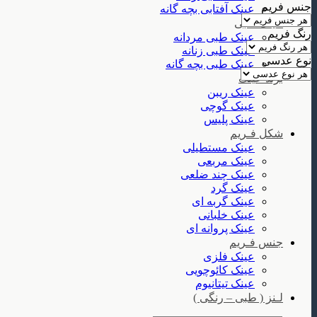
جنس فریم
عینک آفتابی بچه گانه
عینک طبی
رنگ فریم
عینک طبی مردانه
عینک طبی زنانه
نوع عدسی
عینک طبی بچه گانه
برند عینک
عینک ریبن
عینک گوچی
عینک پلیس
شکل فـریم
عینک مستطیلی
عینک مربعی
عینک چند ضلعی
عینک گرد
عینک گربه ای
عینک خلبانی
عینک پروانه ای
جنس فـریم
عینک فلزی
عینک کائوچویی
عینک تیتانیوم
لـنز ( طبی – رنگی )