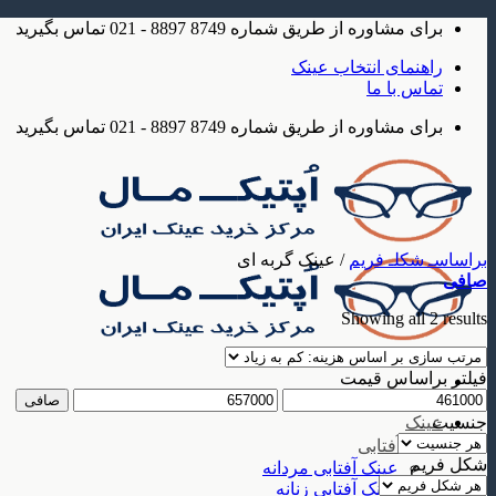
Skip
برای مشاوره از طریق شماره 8749 8897 - 021 تماس بگیرید
to
content
راهنمای انتخاب عینک
تماس با ما
برای مشاوره از طریق شماره 8749 8897 - 021 تماس بگیرید
براساسـ شکلـ فریم
/
عینک گربه ای
صافی
Sorted
Showing all 2 results
by
price:
low
فیلتر براساس قیمت
to
حداقل
حداكثر
صافی
high
قیمت
قيمت
جنسیت
عینک
عینک آفتابی
شکل فریم
عینک آفتابی مردانه
عینک آفتابی زنانه