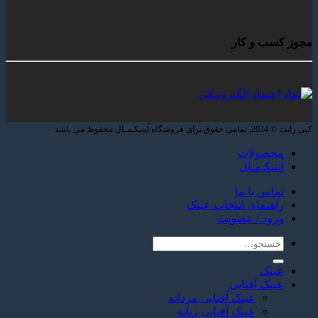
مجوز کسب و کار
کپی رایت © 2024, تمامی حقوق برای فروشگاه اُپتیکـ‌مـال محفوظ می باشد
محصولات
اُپتیکـ‌مـال
تماس با ما
راهنمای انتخاب عینک
ورود / عضویت
جستجو
برای:
عینک
عینک آفتابی
عینک آفتابی مردانه
عینک آفتابی زنانه