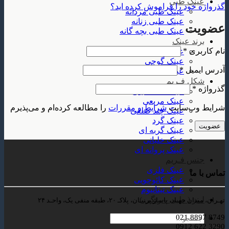
عینک طبی
گذرواژه خود را فراموش کرده اید؟
عینک طبی مردانه
عینک طبی زنانه
عضویت
عینک طبی بچه گانه
برند عینک
الزامی
نام کاربری
*
عینک ریبن
عینک گوچی
الزامی
آدرس ایمیل
*
عینک پلیس
شکل فـریم
الزامی
گذرواژه
*
عینک مستطیلی
عینک مربعی
شرایط وب‌سایت
شرایط و مقررات
را مطالعه کرده‌ام و می‌پذیرم
عینک چند ضلعی
عینک گرد
عضویت
عینک گربه ای
عینک خلبانی
عینک پروانه ای
جنس فـریم
عینک فلزی
تماس با ما
عینک کائوچویی
عینک تیتانیوم
لـنز ( طبی – رنگی )
تهـران، میدان جهـاد، پاساژ پرنیـان، پلاکـ ۲۰، طبقه منفی یک، واحـد ۲۴
8749 8897 021
جستجو
3290 622 0912
برای: