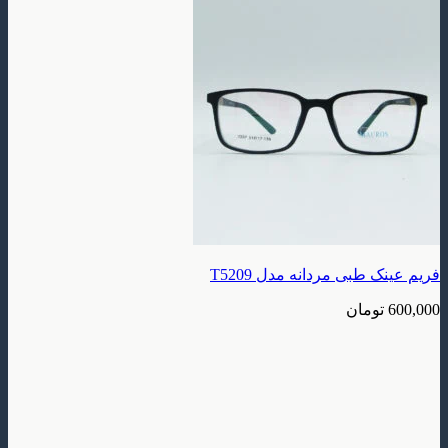
فریم عینک طبی مردانه مدل T5209
600,000
تومان