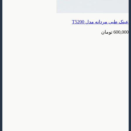
عینک طبی مردانه مدل T5200
600,000
تومان