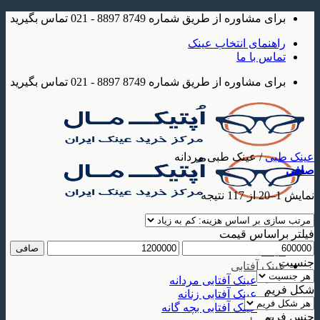
Skip
برای مشاوره از طریق شماره 8749 8897 - 021 تماس بگیرید
to
content
راهنمای انتخاب عینک
تماس با ما
برای مشاوره از طریق شماره 8749 8897 - 021 تماس بگیرید
عینک طبی
/
عینک طبی مردانه
صافی
Sorted
نمایش 1–20 از 117 نتیجه
by
price:
low
فیلتر براساس قیمت
to
حداقل
حداكثر
صافی
عینک
high
قیمت
قيمت
جنسیت
عینک آفتابی
عینک آفتابی مردانه
شکل فریم
عینک آفتابی زنانه
عینک آفتابی بچه گانه
جنس فریم