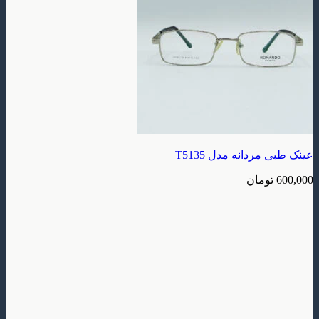
عینک طبی مردانه مدل T5135
600,000
تومان