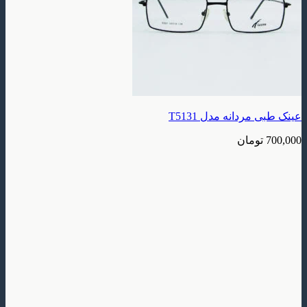
عینک طبی مردانه مدل T5131
700,000
تومان