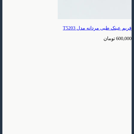
فریم عینک طبی مردانه مدل T5203
600,000
تومان