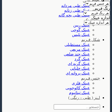
عینک طبی
عینک طبی مردانه
رنگ فریم
عینک طبی زنانه
عینک طبی بچه گانه
اندازه عینک
برند عینک
عینک ریبن
عینک گوچی
عینک پلیس
شکل فـریم
عینک مستطیلی
عینک مربعی
عینک چند ضلعی
عینک گرد
عینک گربه ای
عینک خلبانی
عینک پروانه ای
جنس فـریم
عینک فلزی
عینک کائوچویی
عینک تیتانیوم
لـنز ( طبی – رنگی )
جستجو
برای: