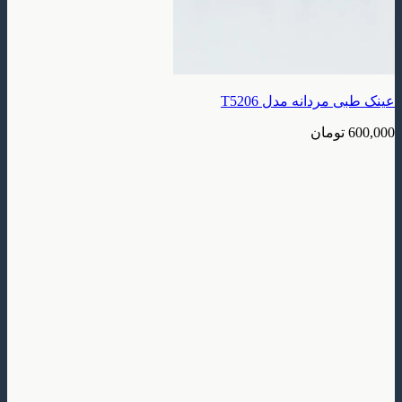
عینک طبی مردانه مدل T5206
600,000
تومان