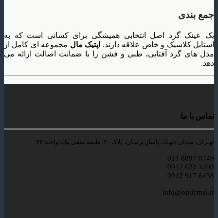
جمع بندی
یک عینک گرد اصل انتخابی همیشگی برای کسانی است که به
استایل کلاسیک و خاص علاقه دارند.
اپتیک مال
مجموعه ای کامل از
مدل های گرد آفتابی، طبی و فشن را با ضمانت اصالت ارائه می
دهد.
تماس با ما
تهـران، میدان جهـاد، پاساژ پرنیـان، پلاکـ ۲۰، طبقه منفی یک، واحـد ۲۴
8749 8897 021
3290 622 0912
6438 917 0912
info@opticmal.ir