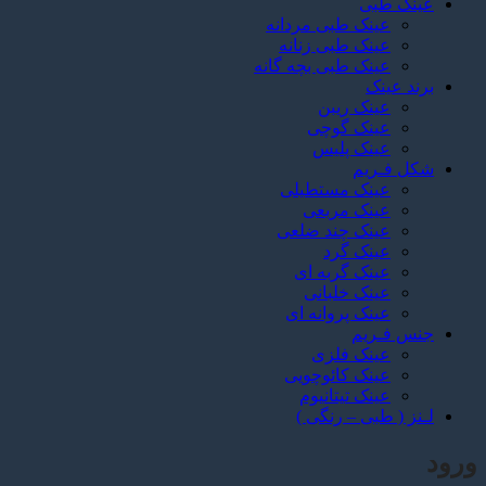
عینک طبی
عینک طبی مردانه
عینک طبی زنانه
عینک طبی بچه گانه
برند عینک
عینک ریبن
عینک گوچی
عینک پلیس
شکل فـریم
عینک مستطیلی
عینک مربعی
عینک چند ضلعی
عینک گرد
عینک گربه ای
عینک خلبانی
عینک پروانه ای
جنس فـریم
عینک فلزی
عینک کائوچویی
عینک تیتانیوم
لـنز ( طبی – رنگی )
ورود