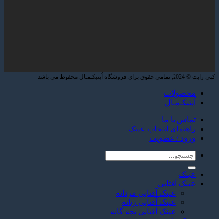
کپی رایت © 2024, تمامی حقوق برای فروشگاه اُپتیکـ‌مـال محفوظ می باشد
محصولات
اُپتیکـ‌مـال
تماس با ما
راهنمای انتخاب عینک
ورود / عضویت
جستجو
برای:
عینک
عینک آفتابی
عینک آفتابی مردانه
عینک آفتابی زنانه
عینک آفتابی بچه گانه