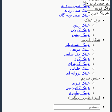
عینک طبی
عینک طبی مردانه
رنگ فریم
عینک طبی زنانه
عینک طبی بچه گانه
برند عینک
عینک ریبن
عینک گوچی
عینک پلیس
شکل فـریم
عینک مستطیلی
عینک مربعی
عینک چند ضلعی
عینک گرد
عینک گربه ای
عینک خلبانی
عینک پروانه ای
جنس فـریم
عینک فلزی
عینک کائوچویی
عینک تیتانیوم
لـنز ( طبی – رنگی )
جستجو
برای: