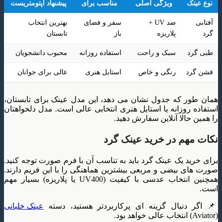
نوع عینک
ویژگی اصلی
مناسب برای
پیشنهاد اپتومتریست
آفتابی
ضد UV +
سفر و فضای
بهترین انتخاب
گرد
پلاریزه
باز
تابستان
طبی گرد
سبک و راحت
استفاده روزانه
محبوب دانشجویان
فشن گرد
رنگی و خاص
استایل هنری
عالی برای جوانان
همان طور که جدول نشان می دهد، این مدل عینک برای تابستان،
استفاده روزانه یا استایل هنری انتخابی عالی است. مدل دلخواهتان
را همین حالا آنلاین سفارش دهید.
نکات مهم در خرید عینک گرد
برای خرید یک عینک گرد باید به تناسب آن با فرم صورت توجه کنید.
صورت های بیضی و مربعی بیشترین هماهنگی را با این فریم دارند.
همچنین انتخاب عدسی با کیفیت (UV400 یا پلاریزه) بسیار مهم
است.
📌 اگر دنبال گزینه ای پرکاربردتر هستید، دسته
عینک خلبانی
(Aviator) انتخاب عالی خواهد بود.