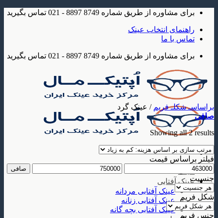
Skip
برای مشاوره از طریق شماره 8749 8897 - 021 تماس بگیرید
to
content
راهنمای انتخاب عینک
تماس با ما
برای مشاوره از طریق شماره 8749 8897 - 021 تماس بگیرید
براساسـ شکلـ فریم
/
عینک گرد
صافی
Sorted
Showing all 2 results
by
price:
low
فیلتر براساس قیمت
to
حداقل
حداكثر
صافی
عینک
high
قیمت
قيمت
جنسیت
عینک آفتابی
عینک آفتابی مردانه
شکل فریم
عینک آفتابی زنانه
عینک آفتابی بچه گانه
جنس فریم