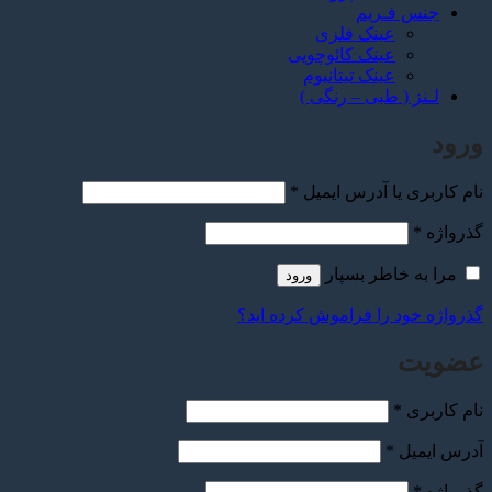
 فـریم
عینک فلزی
عینک کائوچویی
عینک تیتانیوم
 ( طبی – رنگی )
الزامی
ی یا آدرس ایمیل
*
الزامی
 خاطر بسپار
ورود
ود را فراموش کرده اید؟
ت
الزامی
ی
*
الزامی
یل
*
الزامی