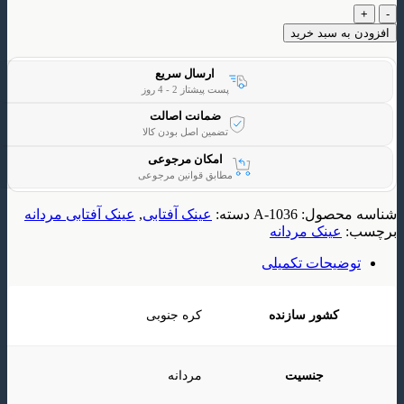
 سبد خرید
ارسال سریع
پست پیشتاز 2 - 4 روز
ضمانت اصالت
تضمین اصل بودن کالا
امکان مرجوعی
مطابق قوانین مرجوعی
حصول:
A-1036
دسته:
عینک آفتابی
,
عینک آفتابی مردانه
ینک مردانه
یحات تکمیلی
کشور سازنده
کره جنوبی
جنسیت
مردانه