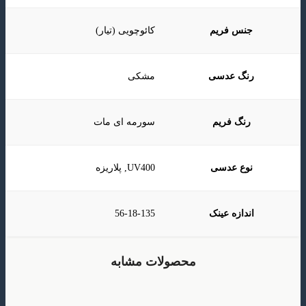
جنس فریم
کائوچویی (تیار)
رنگ عدسی
مشکی
رنگ فریم
سورمه ای مات
نوع عدسی
UV400, پلاریزه
اندازه عینک
56-18-135
محصولات مشابه