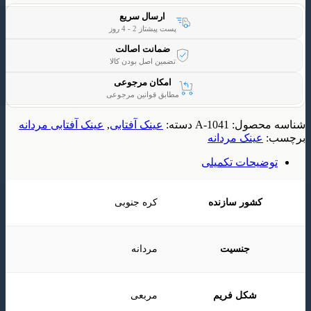
ارسال سریع
پست پیشتاز 2 - 4 روز
ضمانت اصالت
تضمین اصل بودن کالا
امکان مرجوعی
مطابق قوانین مرجوعی
حصول:
A-1041
دسته:
عینک آفتابی
,
عینک آفتابی مردانه
ینک مردانه
یحات تکمیلی
کشور سازنده
کره جنوبی
جنسیت
مردانه
شکل فریم
مربعی