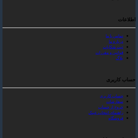
 با ما
ه ما
شکایات
ین و مقررات
بری
 کاربری
رشات
 از حساب
مای انتخاب عینک
گاه