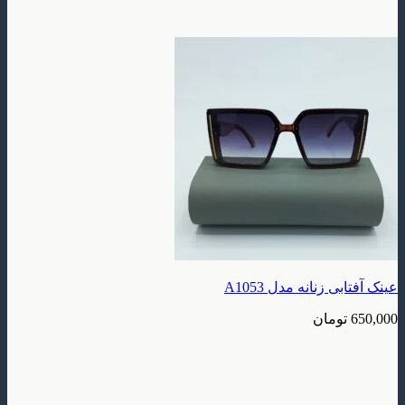
زنانه مدل A1053
ومان