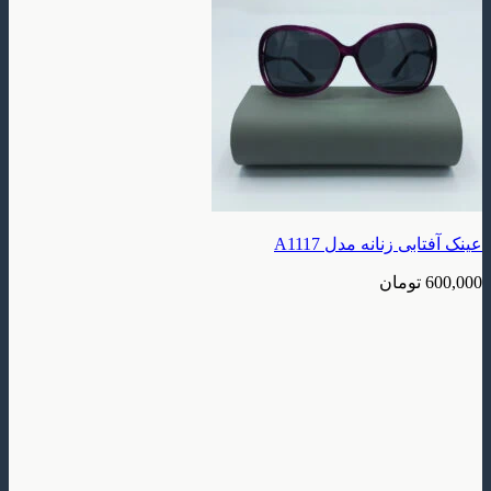
زنانه مدل A1117
ومان