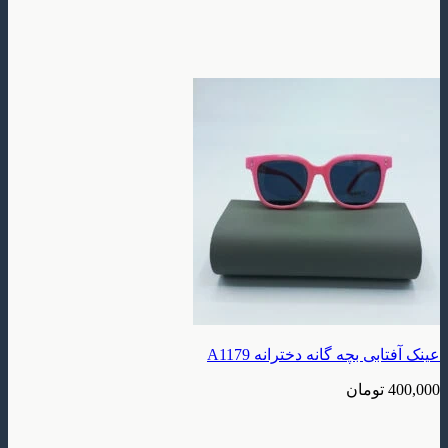
بچه گانه دخترانه A1179
ومان