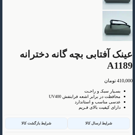
آفتابی بچه گانه دخترانه
A
ومان
ار سبکـ و راحـت
ظت در برابر اشعه فرابنفش UV400
 مناسب و استاندارد
ی کیفیت بالای فـریم
شرایط ارسال کالا
شرایط بازگشت کالا