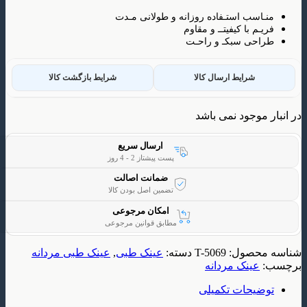
سب استـفاده روزانه و طولانی مـدت
م با کیفیتــ و مقاوم
ی سبکـ و راحـت
شرایط ارسال کالا
شرایط بازگشت کالا
وجود نمی باشد
ارسال سریع
پست پیشتاز 2 - 4 روز
ضمانت اصالت
تضمین اصل بودن کالا
امکان مرجوعی
مطابق قوانین مرجوعی
حصول:
T-5069
دسته:
عینک طبی
,
عینک طبی مردانه
ینک مردانه
یحات تکمیلی