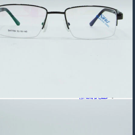
عینک آفتابی بچه گانه
عینک طبی
عینک طبی مردانه
عینک طبی زنانه
عینک طبی بچه گانه
برند عینک
عینک ریبن
عینک گوچی
عینک پلیس
شکل فـریم
عینک مستطیلی
عینک مربعی
عینک چند ضلعی
عینک گرد
عینک گربه ای
عینک خلبانی
عینک پروانه ای
جنس فـریم
عینک فلزی
عینک کائوچویی
عینک تیتانیوم
لـنز ( طبی – رنگی )