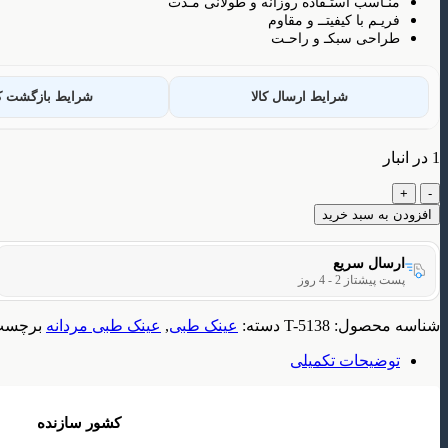
منـاسب استـفاده روزانه و طولانی مـدت
فریـم با کیفیتــ و مقاوم
طراحی سبکـ و راحـت
شرایط ارسال کالا
شرایط بازگشت کا
1 در انبار
فریم
عینک
افزودن به سبد خرید
طبی
مردانه
ارسال سریع
مدل
پست پیشتاز 2 - 4 روز
T5138
عدد
شناسه محصول:
T-5138
دسته:
عینک طبی
,
عینک طبی مردانه
برچسب
توضیحات تکمیلی
کشور سازنده