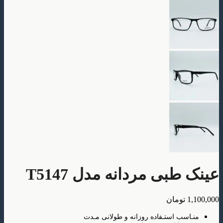
بی مردانه مدل T5147
تومان
سب استـفاده روزانه و طولانی مـدت