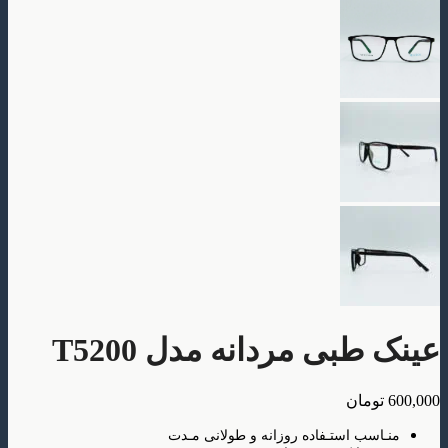
بی مردانه مدل T5200
ومان
سب استـفاده روزانه و طولانی مـدت