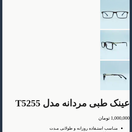
بی مردانه مدل T5255
تومان
سب استـفاده روزانه و طولانی مـدت