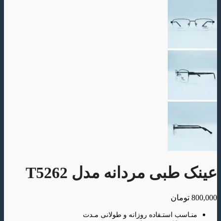
بی مردانه مدل T5262
ومان
سب استـفاده روزانه و طولانی مـدت