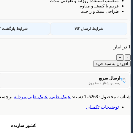
منـاسب استـفاده روزانه و طولانی مـدت
فریـم با کیفیتــ و مقاوم
طراحی سبکـ و راحـت
شرایط ارسال کالا
شرایط بازگشت کا
1 در انبار
فریم
عینک
افزودن به سبد خرید
طبی
مردانه
ارسال سریع
مدل
پست پیشتاز 2 - 4 روز
T5268
عدد
شناسه محصول:
T-5268
دسته:
عینک طبی
,
عینک طبی مردانه
برچسب
توضیحات تکمیلی
کشور سازنده