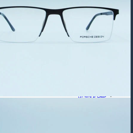
عینک آفتابی بچه گانه
عینک طبی
عینک طبی مردانه
عینک طبی زنانه
عینک طبی بچه گانه
برند عینک
عینک ریبن
عینک گوچی
عینک پلیس
شکل فـریم
عینک مستطیلی
عینک مربعی
عینک چند ضلعی
عینک گرد
عینک گربه ای
عینک خلبانی
عینک پروانه ای
جنس فـریم
عینک فلزی
عینک کائوچویی
عینک تیتانیوم
لـنز ( طبی – رنگی )