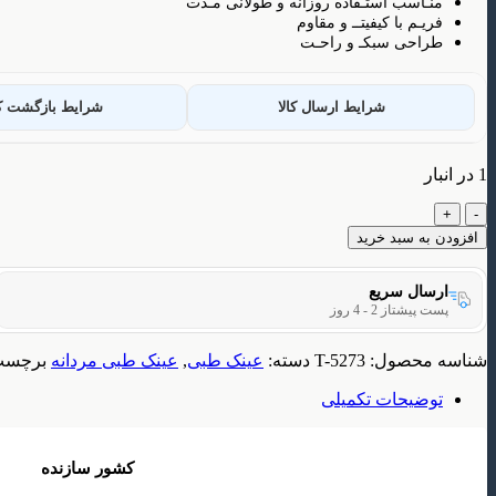
منـاسب استـفاده روزانه و طولانی مـدت
فریـم با کیفیتــ و مقاوم
طراحی سبکـ و راحـت
شرایط ارسال کالا
شرایط بازگشت کا
1 در انبار
عینک
طبی
افزودن به سبد خرید
مردانه
مدل
ارسال سریع
T5273
پست پیشتاز 2 - 4 روز
عدد
شناسه محصول:
T-5273
دسته:
عینک طبی
,
عینک طبی مردانه
برچسب
توضیحات تکمیلی
کشور سازنده