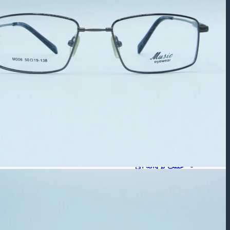
عینک آفتابی بچه گانه
عینک طبی
عینک طبی مردانه
عینک طبی زنانه
عینک طبی بچه گانه
برند عینک
عینک ریبن
عینک گوچی
عینک پلیس
شکل فـریم
عینک مستطیلی
عینک مربعی
عینک چند ضلعی
عینک گرد
عینک گربه ای
عینک خلبانی
عینک پروانه ای
جنس فـریم
عینک فلزی
عینک کائوچویی
عینک تیتانیوم
لـنز ( طبی – رنگی )