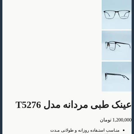
بی مردانه مدل T5276
تومان
سب استـفاده روزانه و طولانی مـدت