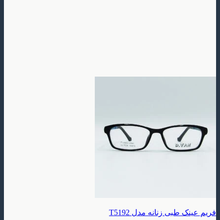
بی زنانه مدل T5192