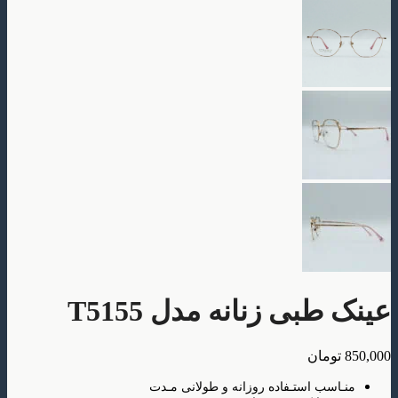
بی زنانه مدل T5155
ومان
سب استـفاده روزانه و طولانی مـدت