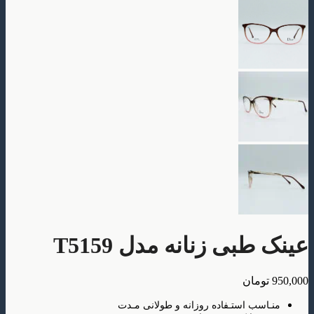
بی زنانه مدل T5159
ومان
سب استـفاده روزانه و طولانی مـدت