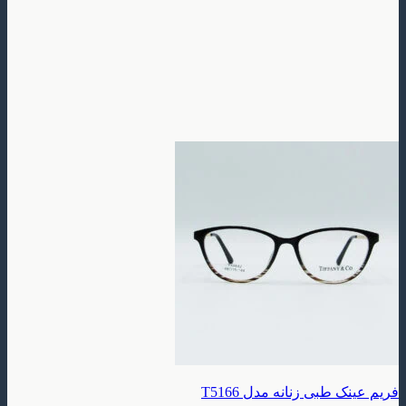
بی زنانه مدل T5166