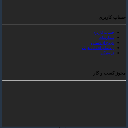
بری
 کاربری
رشات
 از حساب
مای انتخاب عینک
گاه
 و کار