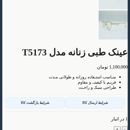
بی زنانه مدل T5173
تومان
سب استـفاده روزانه و طولانی مـدت
م با کیفیتــ و مقاوم
ی سبکـ و راحـت
شرایط ارسال کالا
شرایط بازگشت کالا