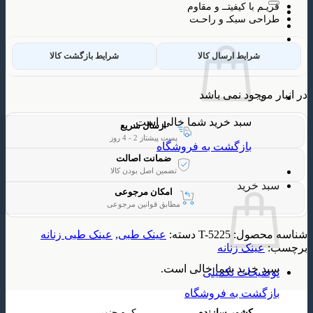
م با کیفیتــ و مقاوم
ی سبکـ و راحـت
شرایط ارسال کالا
شرایط بازگشت کالا
وجود نمی باشد
سبد خرید شما خالی است.
ارسال سریع
پست پیشتاز 2 - 4 روز
بازگشت به فروشگاه
ضمانت اصالت
تضمین اصل بودن کالا
 خرید
امکان مرجوعی
مطابق قوانین مرجوعی
حصول:
T-5225
دسته:
عینک طبی
,
عینک طبی زنانه
ینک زنانه
 خرید شما خالی است.
یحات تکمیلی
گشت به فروشگاه
کشور سازنده
کره جنوبی