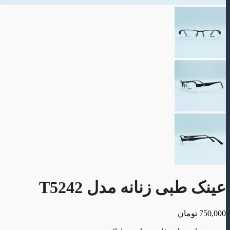
عینک طبی زنانه مدل T5242
750,000
تومان