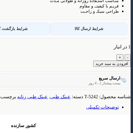
منـاسب استـفاده روزانه و طولانی مـدت
فریـم با کیفیتــ و مقاوم
طراحی سبکـ و راحـت
شرایط ارسال کالا
شرایط بازگشت کا
1 در انبار
عینک
طبی
افزودن به سبد خرید
زنانه
مدل
ارسال سریع
T5242
پست پیشتاز 2 - 4 روز
عدد
شناسه محصول:
T-5242
دسته:
عینک طبی
,
عینک طبی زنانه
برچسب:
توضیحات تکمیلی
کشور سازنده