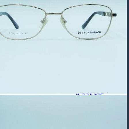
عینک آفتابی بچه گانه
عینک طبی
عینک طبی مردانه
عینک طبی زنانه
عینک طبی بچه گانه
برند عینک
عینک ریبن
عینک گوچی
عینک پلیس
شکل فـریم
عینک مستطیلی
عینک مربعی
عینک چند ضلعی
عینک گرد
عینک گربه ای
عینک خلبانی
عینک پروانه ای
جنس فـریم
عینک فلزی
عینک کائوچویی
عینک تیتانیوم
لـنز ( طبی – رنگی )