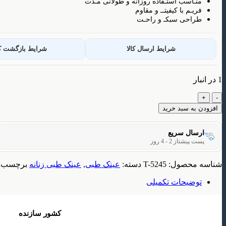
منـاسب استـفاده روزانه و طولانی مـدت
فریـم با کیفیتــ و مقاوم
طراحی سبکـ و راحـت
شرایط ارسال کالا
شرایط بازگشت کا
1 در انبار
فریم
عینک
افزودن به سبد خرید
طبی
زنانه
ارسال سریع
مدل
پست پیشتاز 2 - 4 روز
T5245
عدد
شناسه محصول:
T-5245
دسته:
عینک طبی
,
عینک طبی زنانه
برچسب:
توضیحات تکمیلی
کشور سازنده