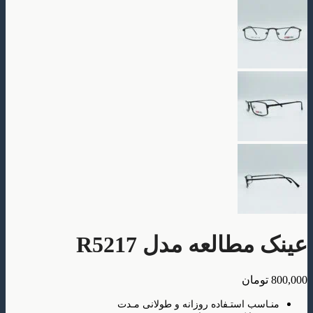
طالعه مدل R5217
ومان
سب استـفاده روزانه و طولانی مـدت