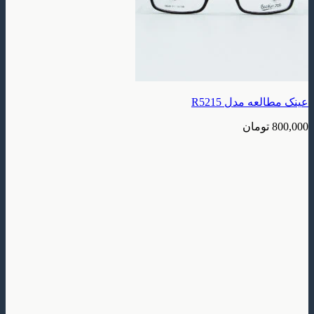
 مدل R5215
ومان