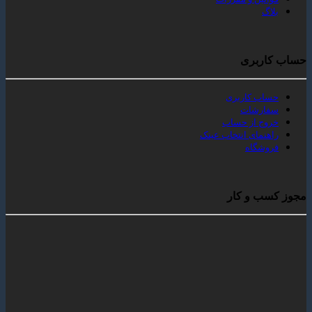
بری
 کاربری
رشات
 از حساب
مای انتخاب عینک
گاه
 و کار