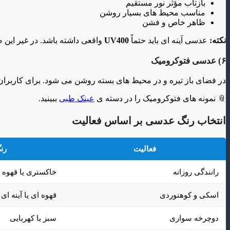
بازتاب مؤثر نور مستقیم
مناسب محیط های بسیار روشن
ظاهر خاص و فشن
نکته:
عدسی آینه ای باید حتماً
UV400
واقعی داشته باشد. در غیر ای
۶) عدسی فتوکرومیک
در فضای باز تیره و در محیط های بسته روشن می شود. برای کاربران 
📎 نمونه های فتوکرومیک را در دسته ی
عینک طبی
ببینید.
انتخاب رنگ عدسی بر اساس فعالیت
فعالیت
رن
رانندگی روزانه
خاکستری یا قهوه 
اسکی و کوهنوردی
قهوه ای یا آینه ای
دوچرخه سواری
سبز یا کهربایی