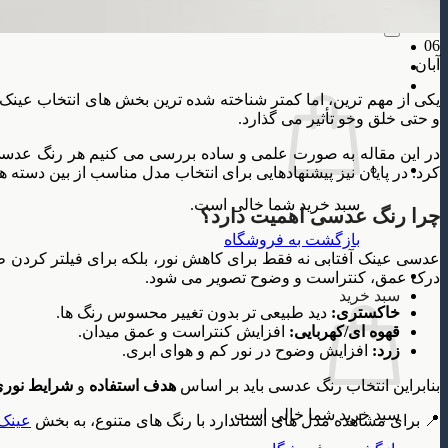
جستجو
برای:
06
آبان
یکی از مهم ترین، اما کمتر شناخته شده ترین بخش های انتخاب عینک 
و حتی خلق وخو تأثیر می گذارد.
در این مقاله به صورت علمی و ساده بررسی می کنیم هر رنگ عدسی چ
کرد. در پایان نیز پیشنهادهایی برای انتخاب مدل مناسب از بین دسته 
سبد خرید شما خالی است.
چرا رنگ عدسی اهمیت دارد؟
بازگشت به فروشگاه
عدسی عینک آفتابی نه فقط برای کاهش نور، بلکه برای فیلتر کردن 
درک عمق، کنتراست و وضوح تصویر می شود.
سبد خرید
خاکستری:
دید طبیعی تر بدون تغییر محسوس رنگ ها.
قهوه ای/کهربایی:
افزایش کنتراست و عمق میدان.
زرد:
افزایش وضوح در نور کم و هوای ابری.
بنابراین انتخاب رنگ عدسی باید بر اساس
هدف استفاده
و
شرایط نور
سبد خرید شما خالی است.
📍 برای مشاهده مدل های استاندارد با رنگ های متنوع، به بخش
عینک 