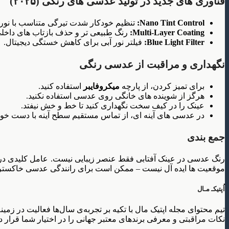
فناوری های جدید در تولید عدسی های رنگی (۲۰۲۵)
Nano Tint Control:
تنظیم خودکار شدت تیرگی متناسب با نور
Multi-Layer Coating:
رنگ طبیعی تر و حذف بازتاب های داخلی
Blue Light Filter:
فیلتر نور آبی برای کاهش خستگی دیجیتال.
نگهداری و مراقبت از عدسی رنگی
برای تمیز کردن، از پارچه
میکروفایبر
استفاده کنید.
هرگز از شوینده های خانگی روی عدسی استفاده نکنید.
عینک را در کیف سخت نگهداری کنید تا خط و خش نیفتد.
در عدسی های آینه ای، از تماس مستقیم سطح آینه با دست خود
جمع بندی
رنگ عدسی در عینک آفتابی فقط عنصر زیبایی نیست. عامل کلیدی در
موقعیت ها ایده آل نیست – ممکن است برای رانندگی عدسی خاکستری به
اُپتیکـ مـال
تیم محتوای مجله اپتیک مال با تکیه بر تجربه‌ی سال‌ها فعالیت در 
نکات مراقبتی و معرفی برندهای معتبر جهانی را در اختیار شما قرار د