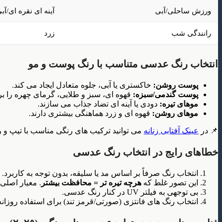
ورزش ساحلی/آبی
آینه ای نقره ای/آب
رانندگی شب
زرد
انتخاب رنگ عدسی متناسب با رنگ پوست و مو
پوست روشن:
خاکستری یا آبی، جلوه متعادل ایجاد می کند.
پوست گندمی/سبزه:
قهوه ای، سبز و طلایی، گرمای چهره را ب
موهای تیره:
دودی یا آینه ای تضاد جذاب می سازند.
موهای روشن:
قهوه ای و زرد هماهنگی بیشتری دارند.
📌 در
عینک آفتابی زنانه
می توانید ترکیب های رنگی مناسب با تیپ و رنگ
خطاهای رایج در انتخاب رنگ عدسی
انتخاب رنگ صرفاً بر اساس مد یا سلیقه، بدون توجه به کاربرد.
این تصور غلط که
هرچه تیره تر = محافظت بیشتر
. معیار اصلی
بی توجهی به فیلتر UV در کنار رنگ عدسی.
انتخاب رنگ های فانتزی (صورتی/قرمز تند) برای استفاده روزان