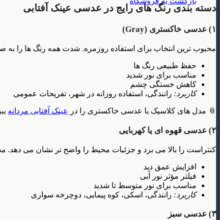
بازگشت به فروشگاه
دسته بندی رنگ های رایج در عدسی عینک آفتابی
۱) عدسی خاکستری (Gray)
محبوب ترین انتخاب برای استفاده روزمره. شدت همه رنگ ها را به ص
حفظ طبیعی رنگ ها
مناسب برای نور شدید
کاهش خستگی چشم
کاربرد:
رانندگی، استفاده روزانه در شهر، تفریحات عمومی
📎 مدل های کلاسیک با عدسی خاکستری را در
عینک آفتابی مردانه
ببی
۲) عدسی قهوه ای یا کهربایی
کنتراست را بالا می برد و جزئیات محیط را واضح تر نشان می دهد. مح
افزایش عمق دید
فیلتر مؤثر نور آبی
مناسب برای نور متوسط تا شدید
کاربرد:
رانندگی، اسکی، کوه پیمایی، دوچرخه سواری
۳) عدسی سبز