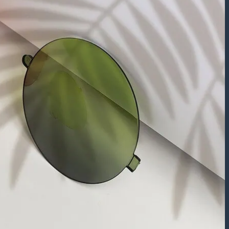
عینک آفتابی بچه گانه
عینک طبی
عینک طبی مردانه
عینک طبی زنانه
عینک طبی بچه گانه
برند عینک
عینک ریبن
عینک گوچی
عینک پلیس
شکل فـریم
عینک مستطیلی
عینک مربعی
عینک چند ضلعی
عینک گرد
عینک گربه ای
عینک خلبانی
عینک پروانه ای
جنس فـریم
عینک فلزی
عینک کائوچویی
عینک تیتانیوم
لـنز ( طبی – رنگی )