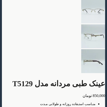
بی مردانه مدل T5129
ومان
سب استـفاده روزانه و طولانی مـدت