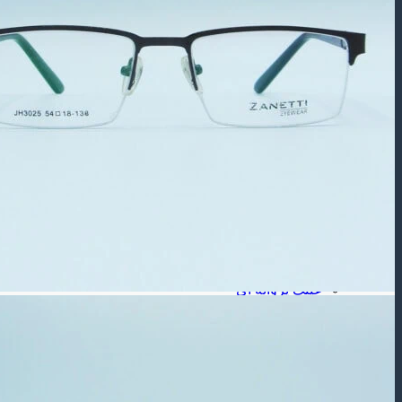
عینک آفتابی بچه گانه
عینک طبی
عینک طبی مردانه
عینک طبی زنانه
عینک طبی بچه گانه
برند عینک
عینک ریبن
عینک گوچی
عینک پلیس
شکل فـریم
عینک مستطیلی
عینک مربعی
عینک چند ضلعی
عینک گرد
عینک گربه ای
عینک خلبانی
عینک پروانه ای
جنس فـریم
عینک فلزی
عینک کائوچویی
عینک تیتانیوم
لـنز ( طبی – رنگی )