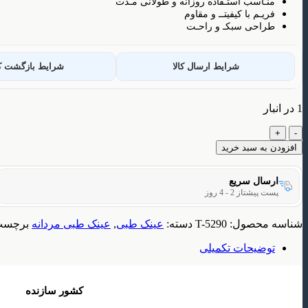
منـاسب استـفاده روزانه و طولانی مـدت
فریـم با کیفیتــ و مقاوم
طراحی سبکـ و راحـت
شرایط ارسال کالا
شرایط بازگشت کا
1 در انبار
عینک
طبی
افزودن به سبد خرید
مردانه
مدل
ارسال سریع
T5290
پست پیشتاز 2 - 4 روز
عدد
شناسه محصول:
T-5290
دسته:
عینک طبی
,
عینک طبی مردانه
برچسب
توضیحات تکمیلی
کشور سازنده