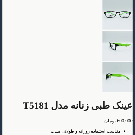
بی زنانه مدل T5181
ومان
سب استـفاده روزانه و طولانی مـدت